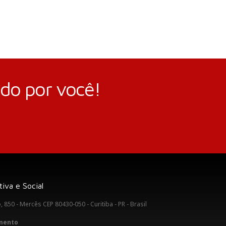
ndo por você!
iva e Social
 850 - Mercês CEP 80430-050 - Curitiba - PR - Brasil
imento