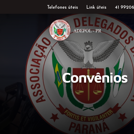
Telefones úteis
Link úteis
41 99206
Convênios