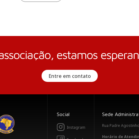
 associação, estamos espera
Entre em contato
Social
Sede Administrat
Rua Padre Agostinho,
Instagram
Horário de Atend