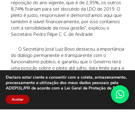
reposição do ano vigente, que é de 2,95%, os outros
8,74% ficariam para ser discutido da LDO de 2019. O
pleito é justo, responsável e demonstramos aqui que
também é viável financeiramente, por isso contamos
com a sensibilidade da nova gestão”, explicou o
Secretário Pedro Filipe C. C. de Andrade.
O Secretário José Luiz Bovo destacou a importância
do diálogo permanente e transparente com o
funcionalismo público, e garantiu que o Governo terá
uma posição sobre o pleito até julho, data limite para a
concessão do reajuste inflacionário, por imposição da
Declaro estar ciente e consentir com a coleta, armazenamento,
Lei de Responsabilidade Fiscal.
processamento e utilização dos meus dados pessoais pela
ADEPOL/PR de acordo com a Lei Geral de Proteção de Dados.
No encontro, estiveram presentes ainda o diretor
Aceitar
dos Aposentados, Dr. Ernesto dos Santos Neto e o
Presidente do Sindicato dos Delegados do Estado do
Paraná, Dr. Cláudio Marques Rolim e Silva.